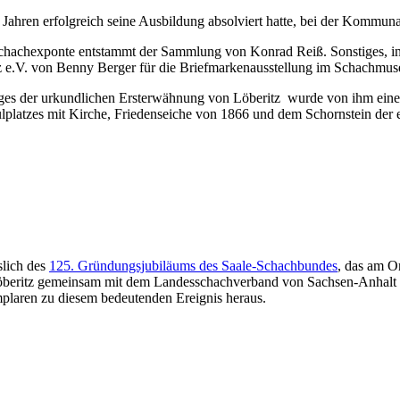
i Jahren erfolgreich seine Ausbildung absolviert hatte, bei der Kommuna
chachexponte entstammt der Sammlung von Konrad Reiß. Sonstiges, ins
tz e.V. von Benny Berger für die Briefmarkenausstellung im Schachmus
ages der urkundlichen Ersterwähnung von Löberitz wurde von ihm eine
ulplatzes mit Kirche, Friedenseiche von 1866 und dem Schornstein der
slich des
125. Gründungsjubiläums des Saale-Schachbundes
, das am O
beritz gemeinsam mit dem Landesschachverband von Sachsen-Anhalt am
laren zu diesem bedeutenden Ereignis heraus.