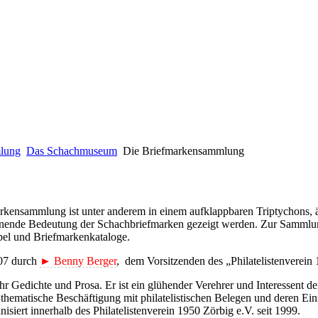
lung
Das Schachmuseum
Die Briefmarkensammlung
kensammlung ist unter anderem in einem aufklappbaren Triptychons, ähn
ende Bedeutung der Schachbriefmarken gezeigt werden. Zur Sammlung
el und Briefmarkenkataloge.
07 durch
► Benny Berger
, dem Vorsitzenden des „Philatelistenverein 
r Gedichte und Prosa. Er ist ein glühender Verehrer und Interessent 
thematische Beschäftigung mit philatelistischen Belegen und deren E
siert innerhalb des Philatelistenverein 1950 Zörbig e.V. seit 1999.